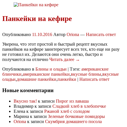
Панкейки на кефире
Опубликовано
11.10.2016
Автор
Oriona
—
Написать ответ
Уверена, что этот простой и быстрый рецепт вкусных
панкейков на кефире заинтересует всех тех, кто еще ни разу
не готовил их. Делаются они очень легко, быстро и
получаются на отлично
Читать далее →
Опубликовано в
Блины и оладьи
|
Тэги:
американские
блинчики
,
американские панкейки
,
вкусные блины
,
вкусные
оладьи
,
домашние панкейки
,
панкейки
|
Написать ответ
Новые комментарии
Вкусно так!
к записи
Пирог из лаваша
Владимир
к записи
Сладкий хлеб в хлебопечке
Елена
к записи
Ржаной хлеб с солодом
Марина
к записи
Зеленые бочковые помидоры
Oriona
к записи
Скумбрия домашнего посола