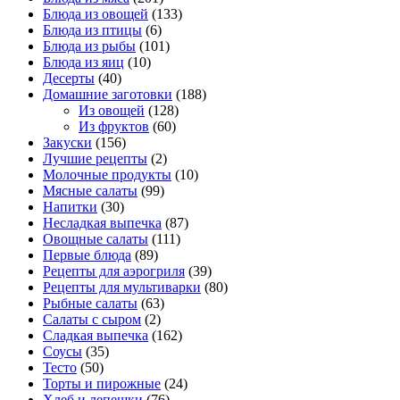
Блюда из овощей
(133)
Блюда из птицы
(6)
Блюда из рыбы
(101)
Блюда из яиц
(10)
Десерты
(40)
Домашние заготовки
(188)
Из овощей
(128)
Из фруктов
(60)
Закуски
(156)
Лучшие рецепты
(2)
Молочные продукты
(10)
Мясные салаты
(99)
Напитки
(30)
Несладкая выпечка
(87)
Овощные салаты
(111)
Первые блюда
(89)
Рецепты для аэрогриля
(39)
Рецепты для мультиварки
(80)
Рыбные салаты
(63)
Салаты с сыром
(2)
Сладкая выпечка
(162)
Соусы
(35)
Тесто
(50)
Торты и пирожные
(24)
Хлеб и лепешки
(76)