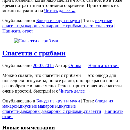
приготовления, когда надо сделать что-то сытное, но в тоже
время потратить на это немного времени. Приготовить их
можно на ужин и на
Читать далее →
Опубликовано в
Блюда из круп и муки
|
Тэги:
вкусные
спагетти
,
макароны
,
макароны с грибами
,
паста
,
спагетти
|
Написать ответ
Спагетти с грибами
Опубликовано
20.07.2015
Автор
Oriona
—
Написать ответ
Можно сказать, что спагетти с грибами — это блюдо для
повседневного ужина, но все равно, оно прекрасно вносит
разнообразие в наше меню. Рецепт приготовления спагетти
очень простой, быстрый и с
Читать далее →
Опубликовано в
Блюда из круп и муки
|
Тэги:
блюда из
макарон
,
вкусные макароны
,
вкусные
спагетти
,
макароны
,
макароны с грибами
,
спагетти
|
Написать
ответ
Новые комментарии