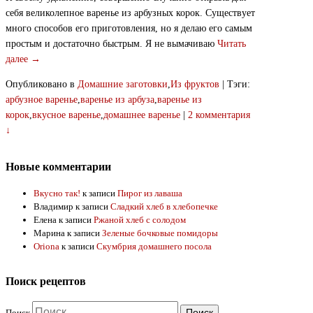
себя великолепное варенье из арбузных корок. Существует
много способов его приготовления, но я делаю его самым
простым и достаточно быстрым. Я не вымачиваю
Читать
далее →
Опубликовано в
Домашние заготовки
,
Из фруктов
|
Тэги:
арбузное варенье
,
варенье из арбуза
,
варенье из
корок
,
вкусное варенье
,
домашнее варенье
|
2 комментария
↓
Новые комментарии
Вкусно так!
к записи
Пирог из лаваша
Владимир
к записи
Сладкий хлеб в хлебопечке
Елена
к записи
Ржаной хлеб с солодом
Марина
к записи
Зеленые бочковые помидоры
Oriona
к записи
Скумбрия домашнего посола
Поиск рецептов
Поиск