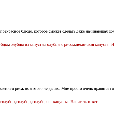
 прекрасное блюдо, которое сможет сделать даже начинающая до
убцы
,
голубцы из капусты
,
голубцы с рисом
,
пекинская капуста
|
Н
влением риса, но я этого не делаю. Мне просто очень нравятся 
 голубцы
,
голубцы
,
голубцы из капусты
|
Написать ответ