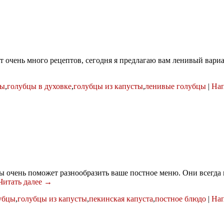
 очень много рецептов, сегодня я предлагаю вам ленивый вариан
цы
,
голубцы в духовке
,
голубцы из капусты
,
ленивые голубцы
|
Нап
ы очень поможет разнообразить ваше постное меню. Они всегд
Читать далее →
убцы
,
голубцы из капусты
,
пекинская капуста
,
постное блюдо
|
Нап