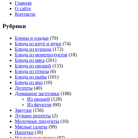
Главная
О сайте
Контакты
Рубрики
Блины и оладьи
(70)
Блюда из круп и муки
(74)
Блюда из курицы
(172)
Блюда из морепродуктов
(18)
Блюда из мяса
(201)
Блюда из овощей
(133)
Блюда из птицы
(6)
Блюда из рыбы
(101)
Блюда из яиц
(10)
Десерты
(40)
Домашние заготовки
(188)
Из овощей
(128)
Из фруктов
(60)
Закуски
(156)
Лучшие рецепты
(2)
Молочные продукты
(10)
Мясные салаты
(99)
Напитки
(30)
Несладкая выпечка
(87)