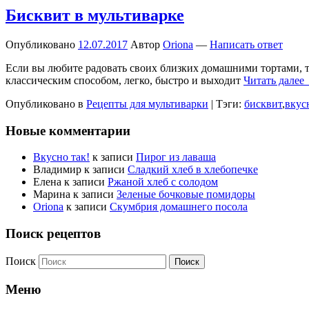
Бисквит в мультиварке
Опубликовано
12.07.2017
Автор
Oriona
—
Написать ответ
Если вы любите радовать своих близких домашними тортами, т
классическим способом, легко, быстро и выходит
Читать далее
Опубликовано в
Рецепты для мультиварки
|
Тэги:
бисквит
,
вкус
Новые комментарии
Вкусно так!
к записи
Пирог из лаваша
Владимир
к записи
Сладкий хлеб в хлебопечке
Елена
к записи
Ржаной хлеб с солодом
Марина
к записи
Зеленые бочковые помидоры
Oriona
к записи
Скумбрия домашнего посола
Поиск рецептов
Поиск
Меню