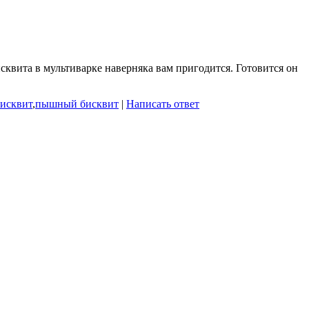
квита в мультиварке наверняка вам пригодится. Готовится он
бисквит
,
пышный бисквит
|
Написать ответ