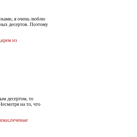
уками, я очень люблю
чных десертов. Поэтому
,
крем из
ым десертом, то
Несмотря на то, что
локи
,
печеные