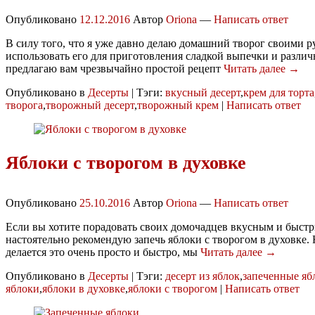
Опубликовано
12.12.2016
Автор
Oriona
—
Написать ответ
В силу того, что я уже давно делаю домашний творог своими р
использовать его для приготовления сладкой выпечки и разли
предлагаю вам чрезвычайно простой рецепт
Читать далее →
Опубликовано в
Десерты
|
Тэги:
вкусный десерт
,
крем для торта
творога
,
творожный десерт
,
творожный крем
|
Написать ответ
Яблоки с творогом в духовке
Опубликовано
25.10.2016
Автор
Oriona
—
Написать ответ
Если вы хотите порадовать своих домочадцев вкусным и быстр
настоятельно рекомендую запечь яблоки с творогом в духовке. 
делается это очень просто и быстро, мы
Читать далее →
Опубликовано в
Десерты
|
Тэги:
десерт из яблок
,
запеченные яб
яблоки
,
яблоки в духовке
,
яблоки с творогом
|
Написать ответ