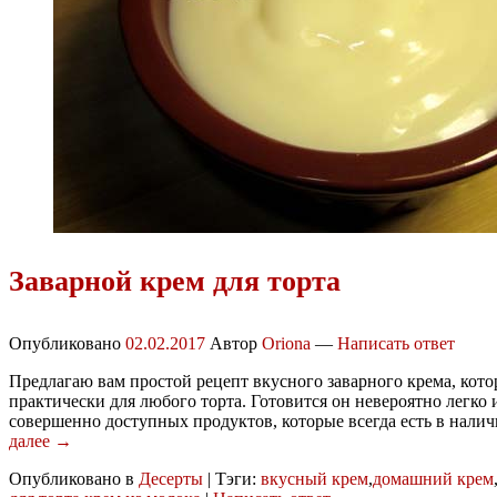
Заварной крем для торта
Опубликовано
02.02.2017
Автор
Oriona
—
Написать ответ
Предлагаю вам простой рецепт вкусного заварного крема, кот
практически для любого торта. Готовится он невероятно легко 
совершенно доступных продуктов, которые всегда есть в нали
далее →
Опубликовано в
Десерты
|
Тэги:
вкусный крем
,
домашний крем