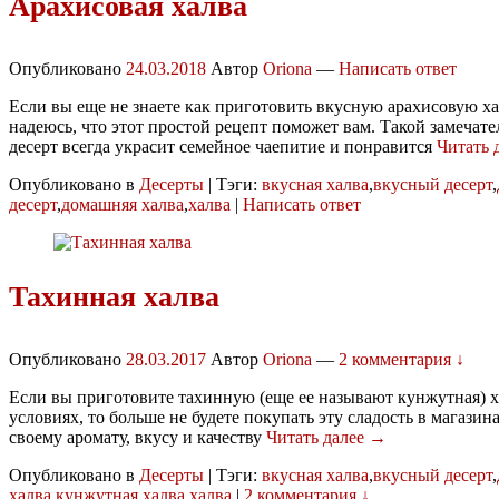
Арахисовая халва
Опубликовано
24.03.2018
Автор
Oriona
—
Написать ответ
Если вы еще не знаете как приготовить вкусную арахисовую ха
надеюсь, что этот простой рецепт поможет вам. Такой замеча
десерт всегда украсит семейное чаепитие и понравится
Читать 
Опубликовано в
Десерты
|
Тэги:
вкусная халва
,
вкусный десерт
,
десерт
,
домашняя халва
,
халва
|
Написать ответ
Тахинная халва
Опубликовано
28.03.2017
Автор
Oriona
—
2 комментария ↓
Если вы приготовите тахинную (еще ее называют кунжутная) 
условиях, то больше не будете покупать эту сладость в магазина
своему аромату, вкусу и качеству
Читать далее →
Опубликовано в
Десерты
|
Тэги:
вкусная халва
,
вкусный десерт
,
халва
,
кунжутная халва
,
халва
|
2 комментария ↓