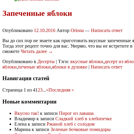
Запеченные яблоки
Опубликовано
12.10.2016
Автор
Oriona
—
Написать ответ
Вы до сих пор не знаете как приготовить вкусные запеченные 
Тогда этот рецепт точно для вас. Уверяю, что вы не встретите 
сможете
Читать далее →
Опубликовано в
Десерты
|
Тэги:
вкусные яблоки
,
десерт из ябло
яблоки
,
печеные яблоки
,
яблоки в духовке
|
Написать ответ
Навигация статей
Страница 1 из 4
1
2
3
...
»
Последняя »
Новые комментарии
Вкусно так!
к записи
Пирог из лаваша
Владимир
к записи
Сладкий хлеб в хлебопечке
Елена
к записи
Ржаной хлеб с солодом
Марина
к записи
Зеленые бочковые помидоры