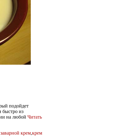
орый подойдет
и быстро из
чии на любой
Читать
,
заварной крем
,
крем