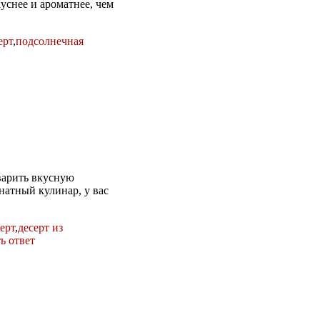
уснее и ароматнее, чем
ерт
,
подсолнечная
варить вкусную
натный кулинар, у вас
ерт
,
десерт из
ь ответ