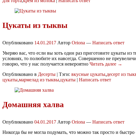
для торта
,
крем из молока
|
Написать ответ
Цукаты из тыквы
Опубликовано
14.01.2017
Автор
Oriona
—
Написать ответ
Уверяю вас, что если вы хоть один раз приготовите цукаты из
условиях, то полюбите их навсегда. Совершенно не преувеличи
говорю, что у нас получается невероятно
Читать далее →
Опубликовано в
Десерты
|
Тэги:
вкусные цукаты
,
десерт из ты
цукаты
,
мармелад из тыквы
,
цукаты
|
Написать ответ
Домашняя халва
Опубликовано
04.01.2017
Автор
Oriona
—
Написать ответ
Никогда бы не могла подумать, что можно так просто и быстро