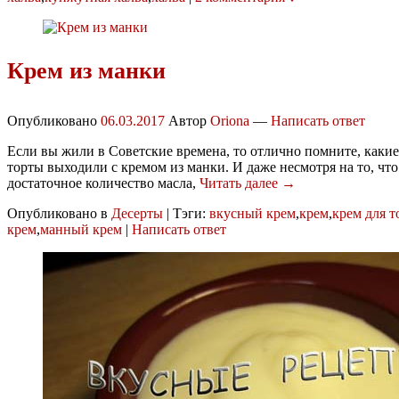
Крем из манки
Опубликовано
06.03.2017
Автор
Oriona
—
Написать ответ
Если вы жили в Советские времена, то отлично помните, как
торты выходили с кремом из манки. И даже несмотря на то, что
достаточное количество масла,
Читать далее →
Опубликовано в
Десерты
|
Тэги:
вкусный крем
,
крем
,
крем для т
крем
,
манный крем
|
Написать ответ