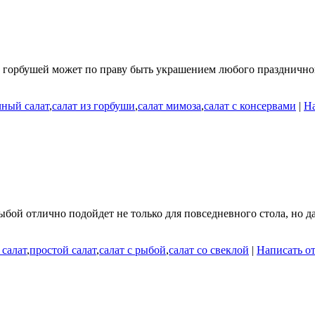
горбушей может по праву быть украшением любого праздничного
чный салат
,
салат из горбуши
,
салат мимоза
,
салат с консервами
|
На
рыбой отлично подойдет не только для повседневного стола, но д
салат
,
простой салат
,
салат с рыбой
,
салат со свеклой
|
Написать о