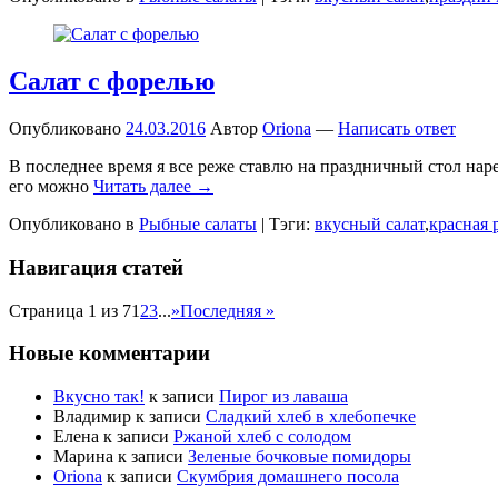
Салат с форелью
Опубликовано
24.03.2016
Автор
Oriona
—
Написать ответ
В последнее время я все реже ставлю на праздничный стол наре
его можно
Читать далее →
Опубликовано в
Рыбные салаты
|
Тэги:
вкусный салат
,
красная 
Навигация статей
Страница 1 из 7
1
2
3
...
»
Последняя »
Новые комментарии
Вкусно так!
к записи
Пирог из лаваша
Владимир
к записи
Сладкий хлеб в хлебопечке
Елена
к записи
Ржаной хлеб с солодом
Марина
к записи
Зеленые бочковые помидоры
Oriona
к записи
Скумбрия домашнего посола