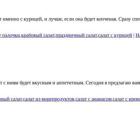
 именно с курицей, и лучше, если она будет копченая. Сразу спе
е палочки
,
крабовый салат
,
праздничный салат
,
салат с курицей
|
Н
ат с ними будет вкусным и аппетитным. Сегодня я предлагаю вам
чный салат
,
салат из морепродуктов
,
салат с ананасом
,
салат с крев