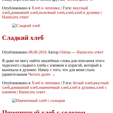
Опубликовано в
Хлеб и лепешки
|
Тэги:
вкусный
хлеб
,
домашний хлеб
,
полезный хлеб
,
хлеб
,
хлеб в духовке
|
Написать ответ
Сладкий хлеб
Опубликовано
08.06.2016
Автор
Oriona
—
Написать ответ
Я даже не могу найти хвалебные слова для описания этого
чудесного сладкого хлеба с изюмом и курагой, который я
выпекала в духовке. Начну с того, что для меня стало
удивительным
Читать далее →
Опубликовано в
Хлеб и лепешки
|
Тэги:
белый хлеб
,
вкусный
хлеб
,
домашний хлеб
,
пшеничный хлеб
,
хлеб в духовке
,
хлеб с
изюмом
|
Написать ответ
Пшеничный хлеб с солодом