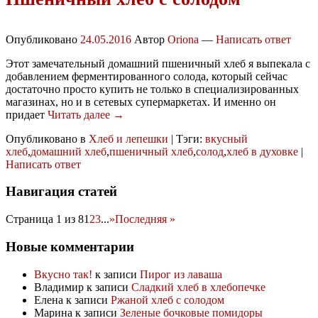
Опубликовано
24.05.2016
Автор
Oriona
—
Написать ответ
Этот замечательный домашний пшеничный хлеб я выпекала с
добавлением ферментированного солода, который сейчас
достаточно просто купить не только в специализированных
магазинах, но и в сетевых супермаркетах. И именно он
придает
Читать далее →
Опубликовано в
Хлеб и лепешки
|
Тэги:
вкусный
хлеб
,
домашний хлеб
,
пшеничный хлеб
,
солод
,
хлеб в духовке
|
Написать ответ
Навигация статей
Страница 1 из 8
1
2
3
...
»
Последняя »
Новые комментарии
Вкусно так!
к записи
Пирог из лаваша
Владимир
к записи
Сладкий хлеб в хлебопечке
Елена
к записи
Ржаной хлеб с солодом
Марина
к записи
Зеленые бочковые помидоры