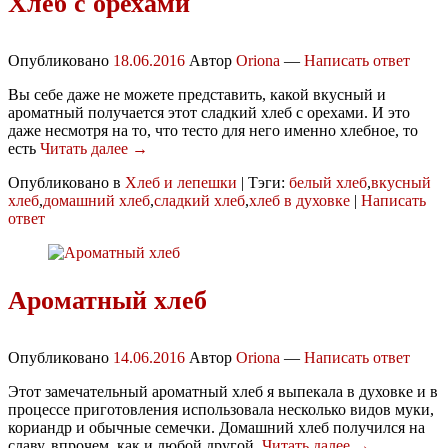
Хлеб с орехами
Опубликовано
18.06.2016
Автор
Oriona
—
Написать ответ
Вы себе даже не можете представить, какой вкусный и
ароматный получается этот сладкий хлеб с орехами. И это
даже несмотря на то, что тесто для него именно хлебное, то
есть
Читать далее →
Опубликовано в
Хлеб и лепешки
|
Тэги:
белый хлеб
,
вкусный
хлеб
,
домашний хлеб
,
сладкий хлеб
,
хлеб в духовке
|
Написать
ответ
Ароматный хлеб
Опубликовано
14.06.2016
Автор
Oriona
—
Написать ответ
Этот замечательный ароматный хлеб я выпекала в духовке и в
процессе приготовления использовала несколько видов муки,
кориандр и обычные семечки. Домашний хлеб получился на
славу, впрочем, как и любой другой,
Читать далее →