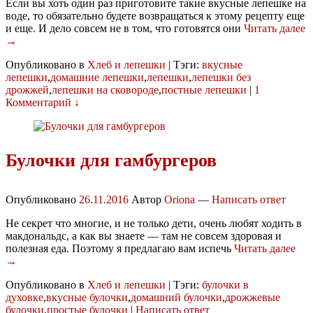
Если вы хоть один раз приготовите такие вкусные лепешке на
воде, то обязательно будете возвращаться к этому рецепту еще
и еще. И дело совсем не в том, что готовятся они
Читать далее
→
Опубликовано в
Хлеб и лепешки
|
Тэги:
вкусные
лепешки
,
домашние лепешки
,
лепешки
,
лепешки без
дрожжей
,
лепешки на сковороде
,
постные лепешки
|
1
Комментарий ↓
Булочки для гамбургеров
Опубликовано
26.11.2016
Автор
Oriona
—
Написать ответ
Не секрет что многие, и не только дети, очень любят ходить в
макдональдс, а как вы знаете — там не совсем здоровая и
полезная еда. Поэтому я предлагаю вам испечь
Читать далее
→
Опубликовано в
Хлеб и лепешки
|
Тэги:
булочки в
духовке
,
вкусные булочки
,
домашний булочки
,
дрожжевые
булочки
,
простые булочки
|
Написать ответ