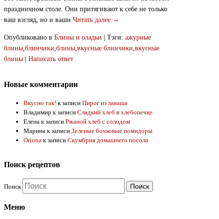
праздничном столе. Они притягивают к себе не только
ваш взгляд, но и ваши
Читать далее →
Опубликовано в
Блины и оладьи
|
Тэги:
ажурные
блины
,
блинчики
,
блины
,
вкусные блинчики
,
вкусные
блины
|
Написать ответ
Новые комментарии
Вкусно так!
к записи
Пирог из лаваша
Владимир
к записи
Сладкий хлеб в хлебопечке
Елена
к записи
Ржаной хлеб с солодом
Марина
к записи
Зеленые бочковые помидоры
Oriona
к записи
Скумбрия домашнего посола
Поиск рецептов
Поиск
Меню