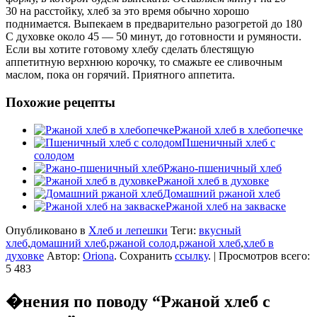
30 на расстойку, хлеб за это время обычно хорошо
поднимается. Выпекаем в предварительно разогретой до 180
С духовке около 45 — 50 минут, до готовности и румяности.
Если вы хотите готовому хлебу сделать блестящую
аппетитную верхнюю корочку, то смажьте ее сливочным
маслом, пока он горячий. Приятного аппетита.
Похожие рецепты
Ржаной хлеб в хлебопечке
Пшеничный хлеб с
солодом
Ржано-пшеничный хлеб
Ржаной хлеб в духовке
Домашний ржаной хлеб
Ржаной хлеб на закваске
Опубликовано в
Хлеб и лепешки
Теги:
вкусный
хлеб
,
домашний хлеб
,
ржаной солод
,
ржаной хлеб
,
хлеб в
духовке
Автор:
Oriona
. Сохранить
ссылку
. | Просмотров всего:
5 483
�нения по поводу “
Ржаной хлеб с