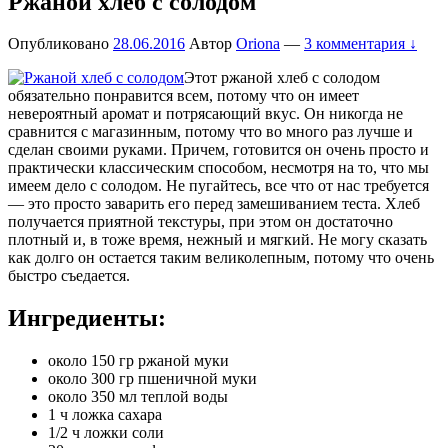
Ржаной хлеб с солодом
Опубликовано
28.06.2016
Автор
Oriona
—
3 комментария ↓
Этот ржаной хлеб с солодом
обязательно понравится всем, потому что он имеет
невероятный аромат и потрясающий вкус. Он никогда не
сравнится с магазинным, потому что во много раз лучше и
сделан своими руками. Причем, готовится он очень просто и
практически классическим способом, несмотря на то, что мы
имеем дело с солодом. Не пугайтесь, все что от нас требуется
— это просто заварить его перед замешиванием теста. Хлеб
получается приятной текстуры, при этом он достаточно
плотный и, в тоже время, нежный и мягкий. Не могу сказать
как долго он остается таким великолепным, потому что очень
быстро съедается.
Ингредиенты:
около 150 гр ржаной муки
около 300 гр пшеничной муки
около 350 мл теплой воды
1 ч ложка сахара
1/2 ч ложки соли