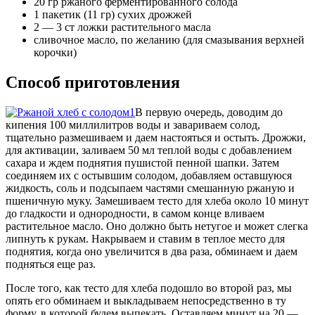
20 гр ржаного ферментированного солода
1 пакетик (11 гр) сухих дрожжей
2 — 3 ст ложки растительного масла
сливочное масло, по желанию (для смазывания верхней
корочки)
Способ приготовления
В первую очередь, доводим до
кипения 100 миллилитров воды и завариваем солод,
тщательно размешиваем и даем настояться и остыть. Дрожжи,
для активации, заливаем 50 мл теплой воды с добавлением
сахара и ждем поднятия пушистой пенной шапки. Затем
соединяем их с остывшим солодом, добавляем оставшуюся
жидкость, соль и подсыпаем частями смешанную ржаную и
пшеничную муку. Замешиваем тесто для хлеба около 10 минут
до гладкости и однородности, в самом конце вливаем
растительное масло. Оно должно быть нетугое и может слегка
липнуть к рукам. Накрываем и ставим в теплое место для
поднятия, когда оно увеличится в два раза, обминаем и даем
подняться еще раз.
После того, как тесто для хлеба подошло во второй раз, мы
опять его обминаем и выкладываем непосредственно в ту
форму, в которой будем выпекать. Оставляем минут на 20 —