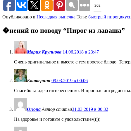
202
Опубликовано в
Несладкая выпечка
Теги:
быстрый пирог
,
вкус
�нений по поводу “
Пирог из лаваша
”
Мария Крупнова
14.06.2018 в 23:47
Очень оригинальное и вместе с тем простое блюдо. Тепер
Екатерина
09.03.2019 в 00:06
Спасибо за идею интересненько. И простые ингредиенты.
Oriona
Автор статьи
31.03.2019 в 00:32
На здоровье и готовьте с удовольствием))))