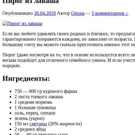
Пирог из лаваша
Опубликовано
30.04.2018
Автор
Oriona
—
5 комментариев ↓
Если вы любите удивлять своих родных и близких, то предлага
гарантированно понравится каждому, не зависимо от возраста. 
большому счету вы можете сначала приготовить именно этот пи
Пирог (даже несмотря на то, что в основе используется всего
весьма подойдет для отличного семейного ужина. И если учест
порциях.
Ингредиенты:
750 — 800 гр куриного фарша
2 листа тонкого лаваша
1 средняя морковь
1 большая луковица
соль, перец, специи
зелень (укроп)
150 мл
сметаны
(20% жирности)
2 средних яйца
50 — 60 гр твердого сыра