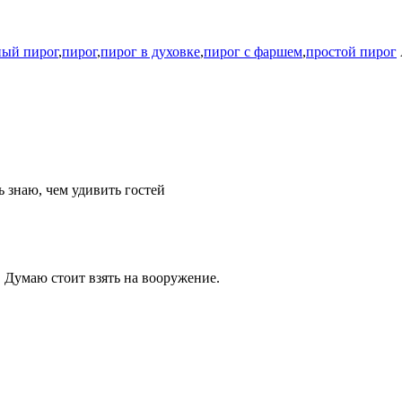
ный пирог
,
пирог
,
пирог в духовке
,
пирог с фаршем
,
простой пирог
ь знаю, чем удивить гостей
 Думаю стоит взять на вооружение.