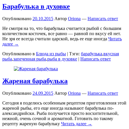
Барабулька в духовке
Опубликовано
20.10.2015
Автор
Oriona
—
Написать ответ
Не смотря на то, что барабулька считается рыбой с большим
количеством косточек, все равно — равной по вкусу ей нет.
Не зря ее всегда считали царской, ведь ее еще иногда
Читать
далее →
Опубликовано в
Блюда из рыбы
|
Тэги:
барабулька
,
вкусная
рыба
,
запеченная рыба
,
рыба в духовке
|
Написать ответ
Жареная барабулька
Опубликовано
24.09.2015
Автор
Oriona
—
Написать ответ
Сегодня я поделюсь особенным рецептом приготовления этой
жареной рыбы, его еще иногда называют барабулька по-
александрийски. Рыба получается просто восхитительной,
нежной, очень сочной и ароматной. Готовить по такому
рецепту жареную барабульку
Читать далее →