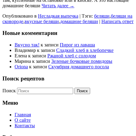
там, купленные на остановке или в киоске. А это настоящие
домашние беляши
Читать далее →
Опубликовано в
Несладкая выпечка
|
Тэги:
беляши
,
беляши на
сковороде
,
вкусные беляши
,
домашние беляши
|
Написать ответ
Новые комментарии
Вкусно так!
к записи
Пирог из лаваша
Владимир
к записи
Сладкий хлеб в хлебопечке
Елена
к записи
Ржаной хлеб с солодом
Марина
к записи
Зеленые бочковые помидоры
Oriona
к записи
Скумбрия домашнего посола
Поиск рецептов
Поиск
Меню
Главная
О сайте
Контакты