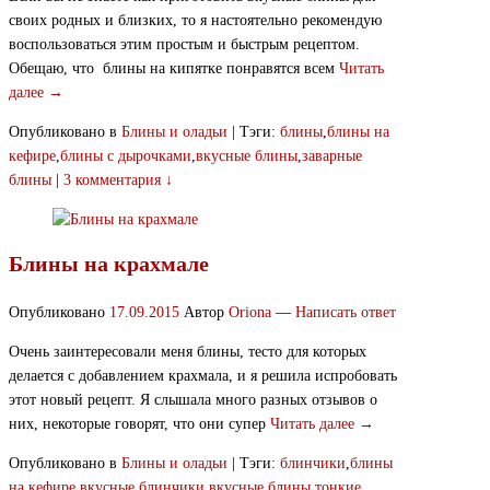
своих родных и близких, то я настоятельно рекомендую
воспользоваться этим простым и быстрым рецептом.
Обещаю, что блины на кипятке понравятся всем
Читать
далее →
Опубликовано в
Блины и оладьи
|
Тэги:
блины
,
блины на
кефире
,
блины с дырочками
,
вкусные блины
,
заварные
блины
|
3 комментария ↓
Блины на крахмале
Опубликовано
17.09.2015
Автор
Oriona
—
Написать ответ
Очень заинтересовали меня блины, тесто для которых
делается с добавлением крахмала, и я решила испробовать
этот новый рецепт. Я слышала много разных отзывов о
них, некоторые говорят, что они супер
Читать далее →
Опубликовано в
Блины и оладьи
|
Тэги:
блинчики
,
блины
на кефире
,
вкусные блинчики
,
вкусные блины
,
тонкие