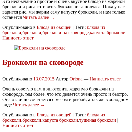
Это необычайно простое и очень вкусное блюдо из жареной
брокколи и риса готовится буквально за полчаса. Пока у нас
варится рис, мы жарим саму капусту брокколи, и нам только
останется
Читать далее →
Опубликовано в
Блюда из овощей
|
Тэги:
блюда из
брокколи
,
брокколи
,
брокколи на сковороде
,
капуста брокколи
|
Написать ответ
Брокколи на сковороде
Опубликовано
13.07.2015
Автор
Oriona
—
Написать ответ
Очень советую вам приготовить жареную брокколи на
сковороде, тем более, что это делается очень просто и быстро.
Она отлично сочетается с мясом и рыбой, а так же в холодном
виде
Читать далее →
Опубликовано в
Блюда из овощей
|
Тэги:
блюда из
брокколи
,
брокколи
,
капуста брокколи
,
тушеная брокколи
|
Написать ответ