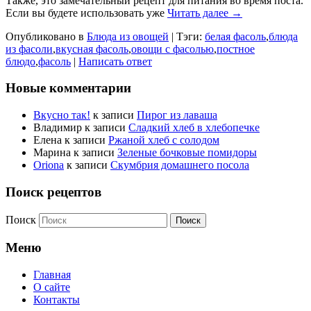
Также, это замечательный рецепт для питания во время поста.
Если вы будете использовать уже
Читать далее →
Опубликовано в
Блюда из овощей
|
Тэги:
белая фасоль
,
блюда
из фасоли
,
вкусная фасоль
,
овощи с фасолью
,
постное
блюдо
,
фасоль
|
Написать ответ
Новые комментарии
Вкусно так!
к записи
Пирог из лаваша
Владимир
к записи
Сладкий хлеб в хлебопечке
Елена
к записи
Ржаной хлеб с солодом
Марина
к записи
Зеленые бочковые помидоры
Oriona
к записи
Скумбрия домашнего посола
Поиск рецептов
Поиск
Меню
Главная
О сайте
Контакты