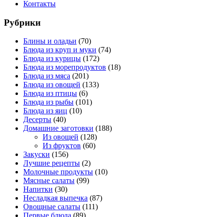
Контакты
Рубрики
Блины и оладьи
(70)
Блюда из круп и муки
(74)
Блюда из курицы
(172)
Блюда из морепродуктов
(18)
Блюда из мяса
(201)
Блюда из овощей
(133)
Блюда из птицы
(6)
Блюда из рыбы
(101)
Блюда из яиц
(10)
Десерты
(40)
Домашние заготовки
(188)
Из овощей
(128)
Из фруктов
(60)
Закуски
(156)
Лучшие рецепты
(2)
Молочные продукты
(10)
Мясные салаты
(99)
Напитки
(30)
Несладкая выпечка
(87)
Овощные салаты
(111)
Первые блюда
(89)