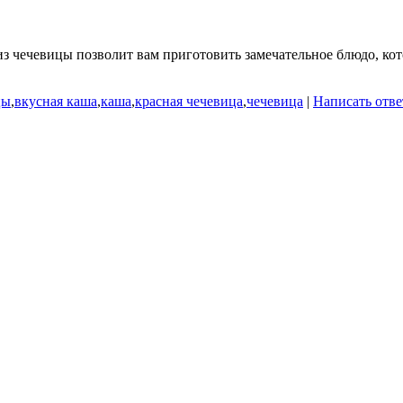
з чечевицы позволит вам приготовить замечательное блюдо, кот
цы
,
вкусная каша
,
каша
,
красная чечевица
,
чечевица
|
Написать отве