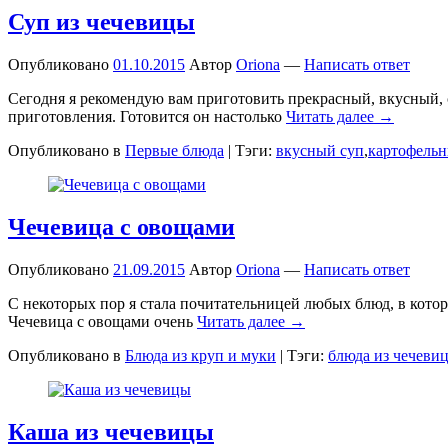
Суп из чечевицы
Опубликовано
01.10.2015
Автор
Oriona
—
Написать ответ
Сегодня я рекомендую вам приготовить прекрасный, вкусный, 
приготовления. Готовится он настолько
Читать далее →
Опубликовано в
Первые блюда
|
Тэги:
вкусный суп
,
картофельн
Чечевица с овощами
Опубликовано
21.09.2015
Автор
Oriona
—
Написать ответ
С некоторых пор я стала почитательницей любых блюд, в котор
Чечевица с овощами очень
Читать далее →
Опубликовано в
Блюда из круп и муки
|
Тэги:
блюда из чечеви
Каша из чечевицы