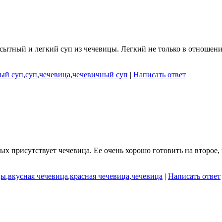
сытный и легкий суп из чечевицы. Легкий не только в отношени
ый суп
,
суп
,
чечевица
,
чечевичный суп
|
Написать ответ
ых присутствует чечевица. Ее очень хорошо готовить на второе,
цы
,
вкусная чечевица
,
красная чечевица
,
чечевица
|
Написать ответ