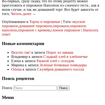
Во-первых, сразу скажу, что по этому рецепту можно
приготовить и пирожное Наполеон из слоеного теста , как в
моем случае, и так же домашний торт. Все будет зависеть от
того,
Читать далее →
Опубликовано в
Торты и пирожные
|
Тэги:
вкусное
пирожное
,
домашнее пирожное
,
пирожное
,
пирожное
наполеон
,
пирожное с кремом
,
слоеное пирожное
|
Написать
ответ
Новые комментарии
Вкусно так!
к записи
Пирог из лаваша
Владимир
к записи
Сладкий хлеб в хлебопечке
Елена
к записи
Ржаной хлеб с солодом
Марина
к записи
Зеленые бочковые помидоры
Oriona
к записи
Скумбрия домашнего посола
Поиск рецептов
Поиск
Меню