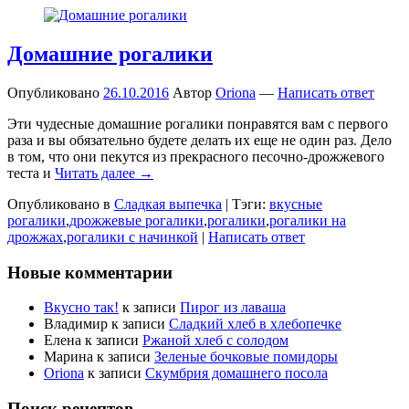
Домашние рогалики
Опубликовано
26.10.2016
Автор
Oriona
—
Написать ответ
Эти чудесные домашние рогалики понравятся вам с первого
раза и вы обязательно будете делать их еще не один раз. Дело
в том, что они пекутся из прекрасного песочно-дрожжевого
теста и
Читать далее →
Опубликовано в
Сладкая выпечка
|
Тэги:
вкусные
рогалики
,
дрожжевые рогалики
,
рогалики
,
рогалики на
дрожжах
,
рогалики с начинкой
|
Написать ответ
Новые комментарии
Вкусно так!
к записи
Пирог из лаваша
Владимир
к записи
Сладкий хлеб в хлебопечке
Елена
к записи
Ржаной хлеб с солодом
Марина
к записи
Зеленые бочковые помидоры
Oriona
к записи
Скумбрия домашнего посола
Поиск рецептов