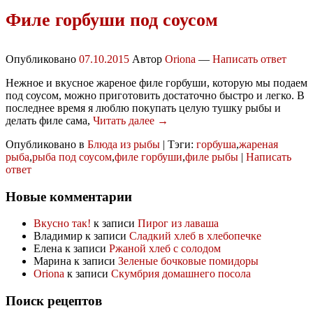
Филе горбуши под соусом
Опубликовано
07.10.2015
Автор
Oriona
—
Написать ответ
Нежное и вкусное жареное филе горбуши, которую мы подаем
под соусом, можно приготовить достаточно быстро и легко. В
последнее время я люблю покупать целую тушку рыбы и
делать филе сама,
Читать далее →
Опубликовано в
Блюда из рыбы
|
Тэги:
горбуша
,
жареная
рыба
,
рыба под соусом
,
филе горбуши
,
филе рыбы
|
Написать
ответ
Новые комментарии
Вкусно так!
к записи
Пирог из лаваша
Владимир
к записи
Сладкий хлеб в хлебопечке
Елена
к записи
Ржаной хлеб с солодом
Марина
к записи
Зеленые бочковые помидоры
Oriona
к записи
Скумбрия домашнего посола
Поиск рецептов