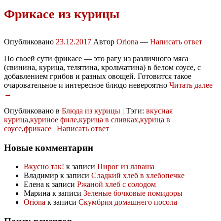
Фрикасе из курицы
Опубликовано
23.12.2017
Автор
Oriona
—
Написать ответ
По своей сути фрикасе — это рагу из различного мяса
(свинина, курица, телятина, крольчатина) в белом соусе, с
добавлением грибов и разных овощей. Готовится такое
очаровательное и интересное блюдо невероятно
Читать далее
→
Опубликовано в
Блюда из курицы
|
Тэги:
вкусная
курица
,
куриное филе
,
курица в сливках
,
курица в
соусе
,
фрикасе
|
Написать ответ
Новые комментарии
Вкусно так!
к записи
Пирог из лаваша
Владимир
к записи
Сладкий хлеб в хлебопечке
Елена
к записи
Ржаной хлеб с солодом
Марина
к записи
Зеленые бочковые помидоры
Oriona
к записи
Скумбрия домашнего посола