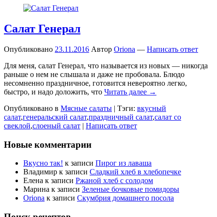
Салат Генерал
Опубликовано
23.11.2016
Автор
Oriona
—
Написать ответ
Для меня, салат Генерал, что называется из новых — никогда
раньше о нем не слышала и даже не пробовала. Блюдо
несомненно праздничное, готовится невероятно легко,
быстро, и надо доложить, что
Читать далее →
Опубликовано в
Мясные салаты
|
Тэги:
вкусный
салат
,
генеральский салат
,
праздничный салат
,
салат со
свеклой
,
слоеный салат
|
Написать ответ
Новые комментарии
Вкусно так!
к записи
Пирог из лаваша
Владимир
к записи
Сладкий хлеб в хлебопечке
Елена
к записи
Ржаной хлеб с солодом
Марина
к записи
Зеленые бочковые помидоры
Oriona
к записи
Скумбрия домашнего посола
Поиск рецептов