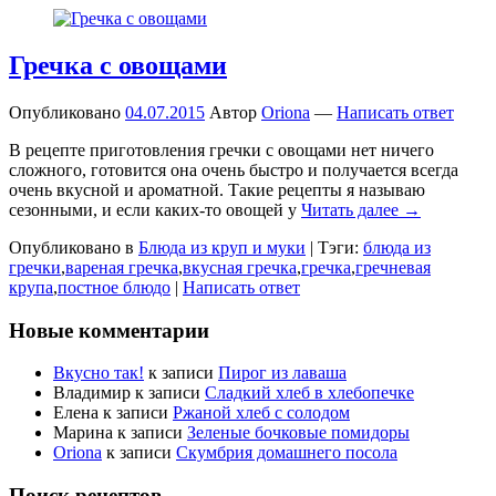
Гречка с овощами
Опубликовано
04.07.2015
Автор
Oriona
—
Написать ответ
В рецепте приготовления гречки с овощами нет ничего
сложного, готовится она очень быстро и получается всегда
очень вкусной и ароматной. Такие рецепты я называю
сезонными, и если каких-то овощей у
Читать далее →
Опубликовано в
Блюда из круп и муки
|
Тэги:
блюда из
гречки
,
вареная гречка
,
вкусная гречка
,
гречка
,
гречневая
крупа
,
постное блюдо
|
Написать ответ
Новые комментарии
Вкусно так!
к записи
Пирог из лаваша
Владимир
к записи
Сладкий хлеб в хлебопечке
Елена
к записи
Ржаной хлеб с солодом
Марина
к записи
Зеленые бочковые помидоры
Oriona
к записи
Скумбрия домашнего посола
Поиск рецептов