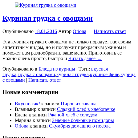
Куриная грудка с овощами
Опубликовано
18.01.2016
Автор
Oriona
—
Написать ответ
Эта куриная грудка с овощами не только порадует вас своим
аппетитным видом, но и послужит прекрасным ужином и
поможет вам разнообразить ваше меню. Приготовить ее
можно очень просто, быстро и
Читать далее →
Опубликовано в
Блюда из курицы
|
Тэги:
вкусная
грудка
,
грудка с овощами
,
куриная грудка
,
куриное филе
,
курица
с овощами
|
Написать ответ
Новые комментарии
Вкусно так!
к записи
Пирог из лаваша
Владимир
к записи
Сладкий хлеб в хлебопечке
Елена
к записи
Ржаной хлеб с солодом
Марина
к записи
Зеленые бочковые помидоры
Oriona
к записи
Скумбрия домашнего посола
Поиск рецептов