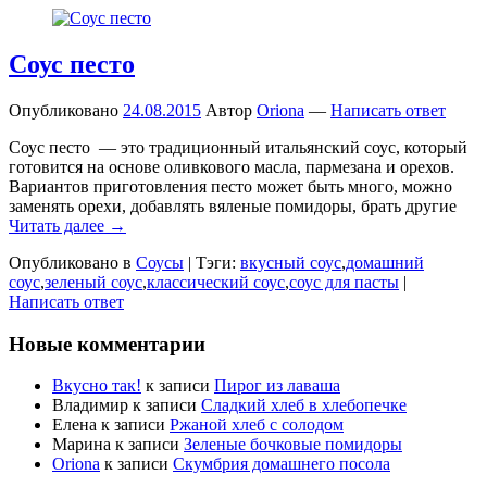
Соус песто
Опубликовано
24.08.2015
Автор
Oriona
—
Написать ответ
Соус песто — это традиционный итальянский соус, который
готовится на основе оливкового масла, пармезана и орехов.
Вариантов приготовления песто может быть много, можно
заменять орехи, добавлять вяленые помидоры, брать другие
Читать далее →
Опубликовано в
Соусы
|
Тэги:
вкусный соус
,
домашний
соус
,
зеленый соус
,
классический соус
,
соус для пасты
|
Написать ответ
Новые комментарии
Вкусно так!
к записи
Пирог из лаваша
Владимир
к записи
Сладкий хлеб в хлебопечке
Елена
к записи
Ржаной хлеб с солодом
Марина
к записи
Зеленые бочковые помидоры
Oriona
к записи
Скумбрия домашнего посола