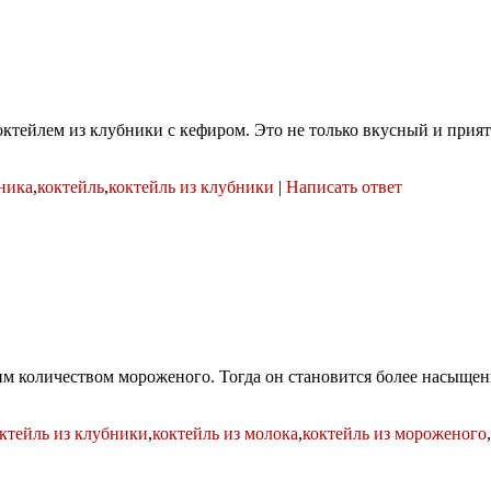
ктейлем из клубники с кефиром. Это не только вкусный и прият
ника
,
коктейль
,
коктейль из клубники
|
Написать ответ
им количеством мороженого. Тогда он становится более насыщенн
ктейль из клубники
,
коктейль из молока
,
коктейль из мороженого
,