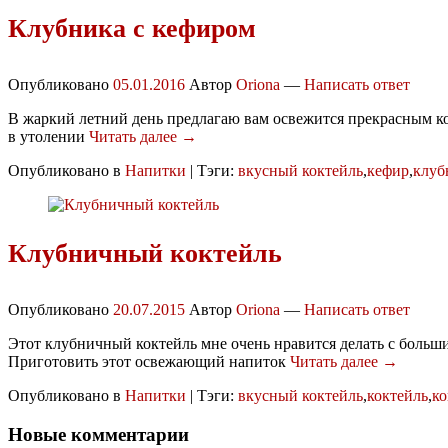
Клубника с кефиром
Опубликовано
05.01.2016
Автор
Oriona
—
Написать ответ
В жаркий летний день предлагаю вам освежится прекрасным ко
в утолении
Читать далее →
Опубликовано в
Напитки
|
Тэги:
вкусный коктейль
,
кефир
,
клуб
Клубничный коктейль
Опубликовано
20.07.2015
Автор
Oriona
—
Написать ответ
Этот клубничный коктейль мне очень нравится делать с больш
Приготовить этот освежающий напиток
Читать далее →
Опубликовано в
Напитки
|
Тэги:
вкусный коктейль
,
коктейль
,
ко
Новые комментарии