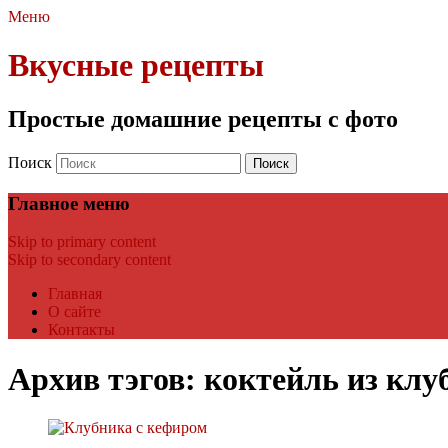
Меню
Вкусные рецепты
Простые домашние рецепты с фото
Поиск
Главное меню
Skip to primary content
Skip to secondary content
Главная
О сайте
Контакты
Архив тэгов:
коктейль из клу