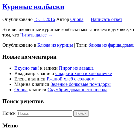
Куриные колбаски
Опубликовано
15.11.2016
Автор
Oriona
—
Написать ответ
Эти великолепные куриные колбаски мы запекаем в духовке, чт
том, что
Читать далее →
Опубликовано в
Блюда из курицы
|
Тэги:
блюда из фарша
,
дома
Новые комментарии
Вкусно так!
к записи
Пирог из лаваша
Владимир
к записи
Сладкий хлеб в хлебопечке
Елена
к записи
Ржаной хлеб с солодом
Марина
к записи
Зеленые бочковые помидоры
Oriona
к записи
Скумбрия домашнего посола
Поиск рецептов
Поиск
Меню