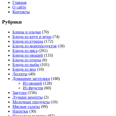
Главная
О сайте
Контакты
Рубрики
Блины и оладьи
(70)
Блюда из круп и муки
(74)
Блюда из курицы
(172)
Блюда из морепродуктов
(18)
Блюда из мяса
(201)
Блюда из овощей
(133)
Блюда из птицы
(6)
Блюда из рыбы
(101)
Блюда из яиц
(10)
Десерты
(40)
Домашние заготовки
(188)
Из овощей
(128)
Из фруктов
(60)
Закуски
(156)
Лучшие рецепты
(2)
Молочные продукты
(10)
Мясные салаты
(99)
Напитки
(30)
Несладкая выпечка
(87)