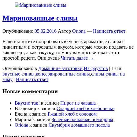
Маринованные сливы
Опубликовано
05.02.2016
Автор
Oriona
—
Написать ответ
Если вы хотите попробовать вкусные, ароматные сливы с
пикантным и островатым вкусом, которые можно подавать не
как десерт, а как закуску, то могу вам посоветовать этот
простой рецепт. Они очень
Читать далее →
Опубликовано в
Домашние заготовки
,
Из фруктов
|
Тэги:
вкусные сливы
,
консервированные сливы
,
сливы
,
сливы на
зиму
|
Написать ответ
Новые комментарии
Вкусно так!
к записи
Пирог из лаваша
Владимир
к записи
Сладкий хлеб в хлебопечке
Елена
к записи
Ржаной хлеб с солодом
Марина
к записи
Зеленые бочковые помидоры
Oriona
к записи
Скумбрия домашнего посола
Поиск рецептов