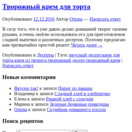
Творожный крем для торта
Опубликовано
12.12.2016
Автор
Oriona
—
Написать ответ
В силу того, что я уже давно делаю домашний творог своими
руками, я очень люблю использовать его для приготовления
сладкой выпечки и различных десертов. Поэтому предлагаю
вам чрезвычайно простой рецепт
Читать далее →
Опубликовано в
Десерты
|
Тэги:
вкусный десерт
,
крем для
торта
,
крем из творога
,
творожный десерт
,
творожный крем
|
Написать ответ
Новые комментарии
Вкусно так!
к записи
Пирог из лаваша
Владимир
к записи
Сладкий хлеб в хлебопечке
Елена
к записи
Ржаной хлеб с солодом
Марина
к записи
Зеленые бочковые помидоры
Oriona
к записи
Скумбрия домашнего посола
Поиск рецептов