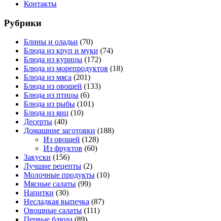
Контакты
Рубрики
Блины и оладьи
(70)
Блюда из круп и муки
(74)
Блюда из курицы
(172)
Блюда из морепродуктов
(18)
Блюда из мяса
(201)
Блюда из овощей
(133)
Блюда из птицы
(6)
Блюда из рыбы
(101)
Блюда из яиц
(10)
Десерты
(40)
Домашние заготовки
(188)
Из овощей
(128)
Из фруктов
(60)
Закуски
(156)
Лучшие рецепты
(2)
Молочные продукты
(10)
Мясные салаты
(99)
Напитки
(30)
Несладкая выпечка
(87)
Овощные салаты
(111)
Первые блюда
(89)