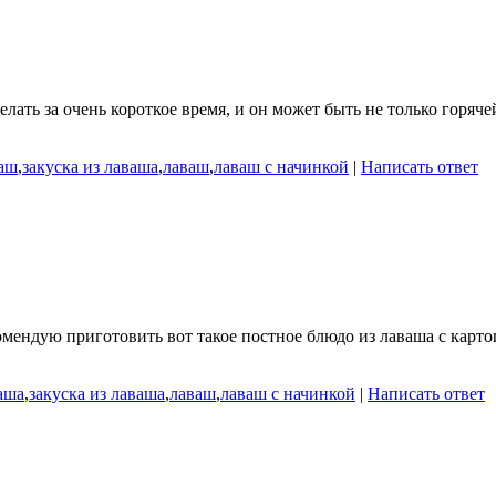
ать за очень короткое время, и он может быть не только горяче
аш
,
закуска из лаваша
,
лаваш
,
лаваш с начинкой
|
Написать ответ
мендую приготовить вот такое постное блюдо из лаваша с картош
аша
,
закуска из лаваша
,
лаваш
,
лаваш с начинкой
|
Написать ответ