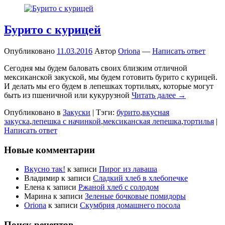
Бурито с курицей
Опубликовано
11.03.2016
Автор
Oriona
—
Написать ответ
Сегодня мы будем баловать своих близким отличной
мексиканской закуской, мы будем готовить бурито с курицей.
И делать мы его будем в лепешках тортильях, которые могут
быть из пшеничной или кукурузной
Читать далее →
Опубликовано в
Закуски
|
Тэги:
бурито
,
вкусная
закуска
,
лепешка с начинкой
,
мексиканская лепешка
,
тортилья
|
Написать ответ
Новые комментарии
Вкусно так!
к записи
Пирог из лаваша
Владимир
к записи
Сладкий хлеб в хлебопечке
Елена
к записи
Ржаной хлеб с солодом
Марина
к записи
Зеленые бочковые помидоры
Oriona
к записи
Скумбрия домашнего посола
Поиск рецептов