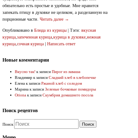
обязательно есть простые и удобные. Мне нравится
запекать птицу в духовке не целиком, а разделанную на
порционные части.
Читать далее →
Опубликовано в
Блюда из курицы
|
Тэги:
вкусная
курица
,
запеченная курица
,
курица в духовке
,
нежная
курица
,
сочная курица
|
Написать ответ
Новые комментарии
Вкусно так!
к записи
Пирог из лаваша
Владимир
к записи
Сладкий хлеб в хлебопечке
Елена
к записи
Ржаной хлеб с солодом
Марина
к записи
Зеленые бочковые помидоры
Oriona
к записи
Скумбрия домашнего посола
Поиск рецептов
Поиск
Меню