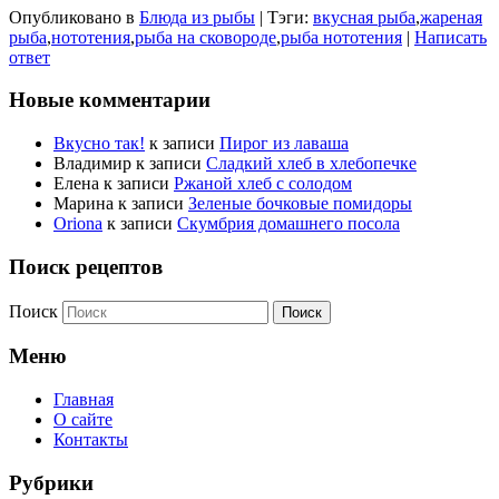
Опубликовано в
Блюда из рыбы
|
Тэги:
вкусная рыба
,
жареная
рыба
,
нототения
,
рыба на сковороде
,
рыба нототения
|
Написать
ответ
Новые комментарии
Вкусно так!
к записи
Пирог из лаваша
Владимир
к записи
Сладкий хлеб в хлебопечке
Елена
к записи
Ржаной хлеб с солодом
Марина
к записи
Зеленые бочковые помидоры
Oriona
к записи
Скумбрия домашнего посола
Поиск рецептов
Поиск
Меню
Главная
О сайте
Контакты
Рубрики