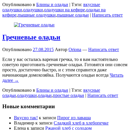
Опубликовано в
Блины и оладьи
|
Тэги:
вкусные
оладушки
,
оладушки
,
оладушки на кефире
,
оладьи на
кефире
,
пышные оладушки
,
пышные оладьи
|
Написать ответ
Гречневые оладьи
Опубликовано
27.08.2015
Автор
Oriona
—
Написать ответ
Если у вас осталась вареная гречка, то я вам настоятельно
советую приготовить гречневые оладьи. Готовятся они совсем
просто, достаточно быстро, и с этим справится даже
начинающая домохозяйка. Получаются оладьи всегда
Читать
далее →
Опубликовано в
Блины и оладьи
|
Тэги:
вкусные
оладьи
,
оладушки
,
оладьи
,
простые оладьи
|
Написать ответ
Новые комментарии
Вкусно так!
к записи
Пирог из лаваша
Владимир
к записи
Сладкий хлеб в хлебопечке
Елена
к записи
Ржаной хлеб с солодом