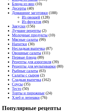
Блюда из яиц
(10)
Десерты
(40)
Домашние заготовки
(188)
Из овощей
(128)
Из фруктов
(60)
Закуски
(156)
Лучшие рецепты
(2)
Молочные продукты
(10)
Мясные салаты
(99)
Напитки
(30)
Несладкая выпечка
(87)
Овощные салаты
(111)
Первые блюда
(89)
Рецепты для аэрогриля
(39)
Рецепты для мультиварки
(80)
Рыбные салаты
(63)
Салаты с сыром
(2)
Сладкая выпечка
(162)
Соусы
(35)
Тесто
(50)
Торты и пирожные
(24)
Хлеб и лепешки
(76)
Популярные рецепты