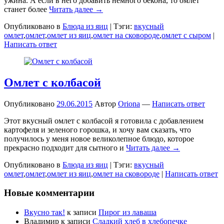
ужина. А если в него добавить немного бекона, то омлет
станет более
Читать далее →
Опубликовано в
Блюда из яиц
|
Тэги:
вкусный
омлет
,
омлет
,
омлет из яиц
,
омлет на сковороде
,
омлет с сыром
|
Написать ответ
Омлет с колбасой
Опубликовано
29.06.2015
Автор
Oriona
—
Написать ответ
Этот вкусный омлет с колбасой я готовила с добавлением
картофеля и зеленого горошка, и хочу вам сказать, что
получилось у меня новое великолепное блюдо, которое
прекрасно подходит для сытного и
Читать далее →
Опубликовано в
Блюда из яиц
|
Тэги:
вкусный
омлет
,
омлет
,
омлет из яиц
,
омлет на сковороде
|
Написать ответ
Новые комментарии
Вкусно так!
к записи
Пирог из лаваша
Владимир
к записи
Сладкий хлеб в хлебопечке