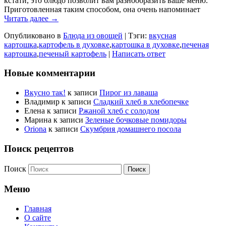
кстати, это блюдо позволит вам разнообразить ваше меню.
Приготовленная таким способом, она очень напоминает
Читать далее →
Опубликовано в
Блюда из овощей
|
Тэги:
вкусная
картошка
,
картофель в духовке
,
картошка в духовке
,
печеная
картошка
,
печеный картофель
|
Написать ответ
Новые комментарии
Вкусно так!
к записи
Пирог из лаваша
Владимир
к записи
Сладкий хлеб в хлебопечке
Елена
к записи
Ржаной хлеб с солодом
Марина
к записи
Зеленые бочковые помидоры
Oriona
к записи
Скумбрия домашнего посола
Поиск рецептов
Поиск
Меню
Главная
О сайте