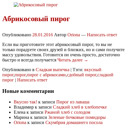
Абрикосовый пирог
Опубликовано
28.01.2016
Автор
Oriona
—
Написать ответ
Если вы приготовите этот абрикосовый пирог, то вы не
только порадуете своих друзей и близких, но и сами получите
массу удовольствия. Готовится он очень просто, достаточно
быстро и всегда получается
Читать далее →
Опубликовано в
Сладкая выпечка
|
Тэги:
вкусный
пирог
,
пирог
,
пирог с абрикосами
,
сдобный пирог
,
сладкий
пирог
|
Написать ответ
Новые комментарии
Вкусно так!
к записи
Пирог из лаваша
Владимир
к записи
Сладкий хлеб в хлебопечке
Елена
к записи
Ржаной хлеб с солодом
Марина
к записи
Зеленые бочковые помидоры
Oriona
к записи
Скумбрия домашнего посола