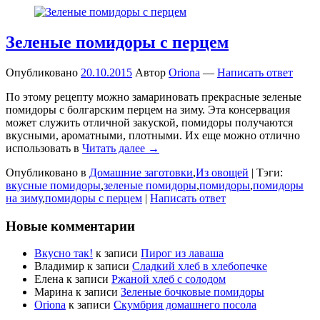
Зеленые помидоры с перцем
Опубликовано
20.10.2015
Автор
Oriona
—
Написать ответ
По этому рецепту можно замариновать прекрасные зеленые
помидоры с болгарским перцем на зиму. Эта консервация
может служить отличной закуской, помидоры получаются
вкусными, ароматными, плотными. Их еще можно отлично
использовать в
Читать далее →
Опубликовано в
Домашние заготовки
,
Из овощей
|
Тэги:
вкусные помидоры
,
зеленые помидоры
,
помидоры
,
помидоры
на зиму
,
помидоры с перцем
|
Написать ответ
Новые комментарии
Вкусно так!
к записи
Пирог из лаваша
Владимир
к записи
Сладкий хлеб в хлебопечке
Елена
к записи
Ржаной хлеб с солодом
Марина
к записи
Зеленые бочковые помидоры
Oriona
к записи
Скумбрия домашнего посола