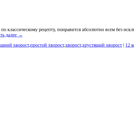
 по классическому рецепту, понравится абсолютно всем без иск
ть далее →
ашний хворост
,
простой хворост
,
хворост
,
хрустящий хворост
|
12 