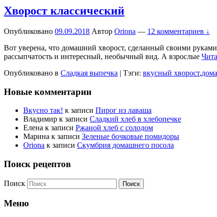
Хворост классический
Опубликовано
09.09.2018
Автор
Oriona
—
12 комментариев ↓
Вот уверена, что домашний хворост, сделанный своими руками
рассыпчатость и интересный, необычный вид. А взрослые
Чита
Опубликовано в
Сладкая выпечка
|
Тэги:
вкусный хворост
,
дом
Новые комментарии
Вкусно так!
к записи
Пирог из лаваша
Владимир
к записи
Сладкий хлеб в хлебопечке
Елена
к записи
Ржаной хлеб с солодом
Марина
к записи
Зеленые бочковые помидоры
Oriona
к записи
Скумбрия домашнего посола
Поиск рецептов
Поиск
Меню