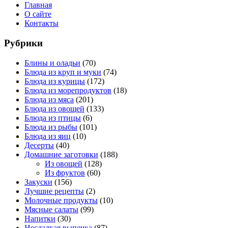
Главная
О сайте
Контакты
Рубрики
Блины и оладьи
(70)
Блюда из круп и муки
(74)
Блюда из курицы
(172)
Блюда из морепродуктов
(18)
Блюда из мяса
(201)
Блюда из овощей
(133)
Блюда из птицы
(6)
Блюда из рыбы
(101)
Блюда из яиц
(10)
Десерты
(40)
Домашние заготовки
(188)
Из овощей
(128)
Из фруктов
(60)
Закуски
(156)
Лучшие рецепты
(2)
Молочные продукты
(10)
Мясные салаты
(99)
Напитки
(30)
Несладкая выпечка
(87)