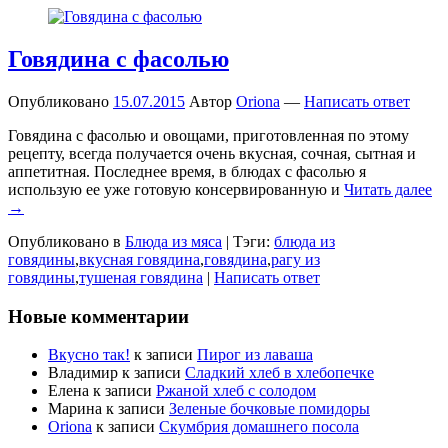
Говядина с фасолью
Опубликовано
15.07.2015
Автор
Oriona
—
Написать ответ
Говядина с фасолью и овощами, приготовленная по этому
рецепту, всегда получается очень вкусная, сочная, сытная и
аппетитная. Последнее время, в блюдах с фасолью я
использую ее уже готовую консервированную и
Читать далее
→
Опубликовано в
Блюда из мяса
|
Тэги:
блюда из
говядины
,
вкусная говядина
,
говядина
,
рагу из
говядины
,
тушеная говядина
|
Написать ответ
Новые комментарии
Вкусно так!
к записи
Пирог из лаваша
Владимир
к записи
Сладкий хлеб в хлебопечке
Елена
к записи
Ржаной хлеб с солодом
Марина
к записи
Зеленые бочковые помидоры
Oriona
к записи
Скумбрия домашнего посола