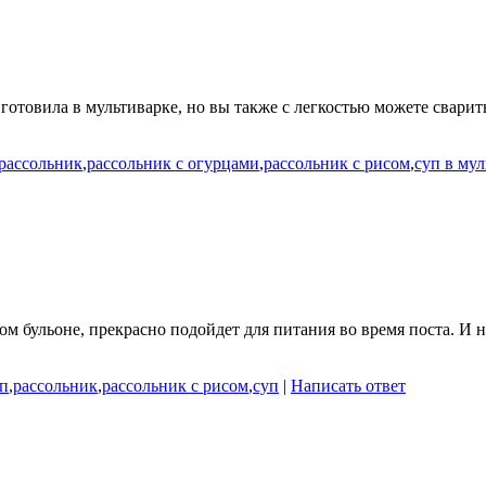
готовила в мультиварке, но вы также с легкостью можете сварит
рассольник
,
рассольник с огурцами
,
рассольник с рисом
,
суп в му
м бульоне, прекрасно подойдет для питания во время поста. И н
п
,
рассольник
,
рассольник с рисом
,
суп
|
Написать ответ