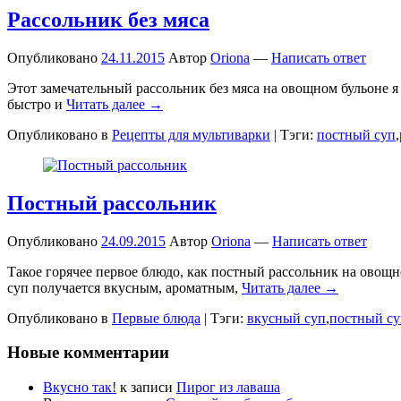
Рассольник без мяса
Опубликовано
24.11.2015
Автор
Oriona
—
Написать ответ
Этот замечательный рассольник без мяса на овощном бульоне я 
быстро и
Читать далее →
Опубликовано в
Рецепты для мультиварки
|
Тэги:
постный суп
,
Постный рассольник
Опубликовано
24.09.2015
Автор
Oriona
—
Написать ответ
Такое горячее первое блюдо, как постный рассольник на овощно
суп получается вкусным, ароматным,
Читать далее →
Опубликовано в
Первые блюда
|
Тэги:
вкусный суп
,
постный су
Новые комментарии
Вкусно так!
к записи
Пирог из лаваша