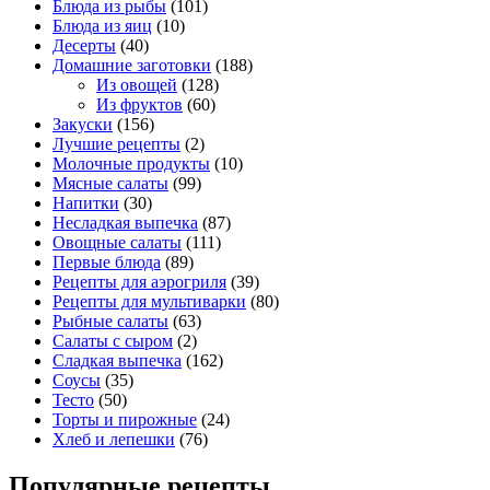
Блюда из рыбы
(101)
Блюда из яиц
(10)
Десерты
(40)
Домашние заготовки
(188)
Из овощей
(128)
Из фруктов
(60)
Закуски
(156)
Лучшие рецепты
(2)
Молочные продукты
(10)
Мясные салаты
(99)
Напитки
(30)
Несладкая выпечка
(87)
Овощные салаты
(111)
Первые блюда
(89)
Рецепты для аэрогриля
(39)
Рецепты для мультиварки
(80)
Рыбные салаты
(63)
Салаты с сыром
(2)
Сладкая выпечка
(162)
Соусы
(35)
Тесто
(50)
Торты и пирожные
(24)
Хлеб и лепешки
(76)
Популярные рецепты