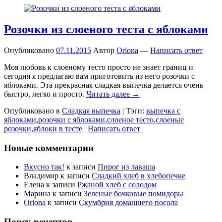
Розочки из слоеного теста с яблоками
Опубликовано
07.11.2015
Автор
Oriona
—
Написать ответ
Моя любовь к слоеному тесто просто не знает границ и
сегодня я предлагаю вам приготовить из него розочки с
яблоками. Эта прекрасная сладкая выпечка делается очень
быстро, легко и просто.
Читать далее →
Опубликовано в
Сладкая выпечка
|
Тэги:
выпечка с
яблоками
,
розочки с яблоками
,
слоеное тесто
,
слоеные
розочки
,
яблоки в тесте
|
Написать ответ
Новые комментарии
Вкусно так!
к записи
Пирог из лаваша
Владимир
к записи
Сладкий хлеб в хлебопечке
Елена
к записи
Ржаной хлеб с солодом
Марина
к записи
Зеленые бочковые помидоры
Oriona
к записи
Скумбрия домашнего посола
Поиск рецептов