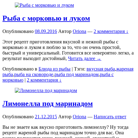
Рыба с морковью и луком
Опубликовано
08.09.2016
Автор
Oriona
—
2 комментария ↓
Этот рецепт приготовления вкусной и нежной рыбы с
морковью и луком я люблю за то, что он очень простой,
быстрый и универсальный. Готовится все невероятно легко, а
результат выходит достойный,
Читать далее →
Опубликовано в
Блюда из рыбы
|
Тэги:
вкусная рыба
,
жареная
рыба
,
рыба на сковороде
,
рыба под маринадом
,
рыба с
морковью
|
2 комментария ↓
Лимонелла под маринадом
Опубликовано
21.12.2015
Автор
Oriona
—
Написать ответ
Вы не знаете как вкусно приготовить лимонеллу? Ну тогда
рецепт жареной рыбы под маринадом точно для вас. Она