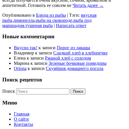
всегда получается очень вкусной, сочной, ароматной и
аппетитной. Готовить ее совсем не
Читать далее →
Опубликовано в
Блюда из рыбы
|
Тэги:
вкусная
рыба
,
лимонелла
,
рыба на сковороде
,
рыба под
маринадом
,
тушеная рыба
|
Написать ответ
Новые комментарии
Вкусно так!
к записи
Пирог из лаваша
Владимир
к записи
Сладкий хлеб в хлебопечке
Елена
к записи
Ржаной хлеб с солодом
Марина
к записи
Зеленые бочковые помидоры
Oriona
к записи
Скумбрия домашнего посола
Поиск рецептов
Поиск
Меню
Главная
О сайте
Контакты