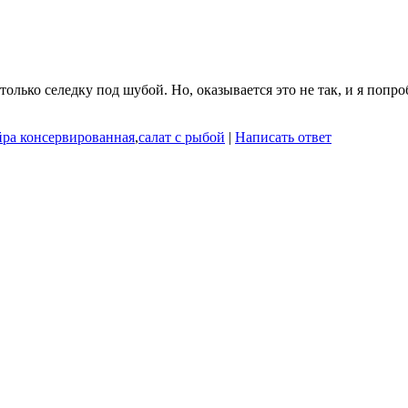
олько селедку под шубой. Но, оказывается это не так, и я попр
йра консервированная
,
салат с рыбой
|
Написать ответ