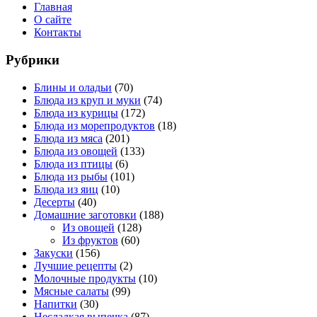
Главная
О сайте
Контакты
Рубрики
Блины и оладьи
(70)
Блюда из круп и муки
(74)
Блюда из курицы
(172)
Блюда из морепродуктов
(18)
Блюда из мяса
(201)
Блюда из овощей
(133)
Блюда из птицы
(6)
Блюда из рыбы
(101)
Блюда из яиц
(10)
Десерты
(40)
Домашние заготовки
(188)
Из овощей
(128)
Из фруктов
(60)
Закуски
(156)
Лучшие рецепты
(2)
Молочные продукты
(10)
Мясные салаты
(99)
Напитки
(30)
Несладкая выпечка
(87)