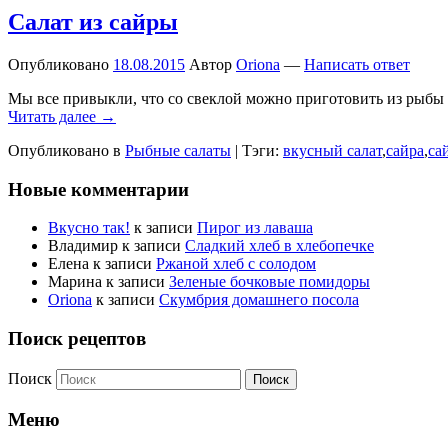
Салат из сайры
Опубликовано
18.08.2015
Автор
Oriona
—
Написать ответ
Мы все привыкли, что со свеклой можно приготовить из рыбы т
Читать далее →
Опубликовано в
Рыбные салаты
|
Тэги:
вкусный салат
,
сайра
,
са
Новые комментарии
Вкусно так!
к записи
Пирог из лаваша
Владимир
к записи
Сладкий хлеб в хлебопечке
Елена
к записи
Ржаной хлеб с солодом
Марина
к записи
Зеленые бочковые помидоры
Oriona
к записи
Скумбрия домашнего посола
Поиск рецептов
Поиск
Меню