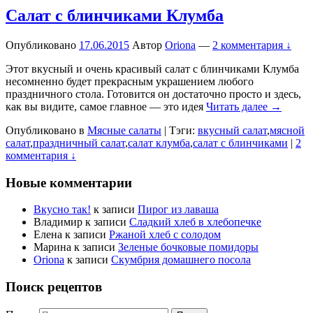
Салат с блинчиками Клумба
Опубликовано
17.06.2015
Автор
Oriona
—
2 комментария ↓
Этот вкусный и очень красивый салат с блинчиками Клумба
несомненно будет прекрасным украшением любого
праздничного стола. Готовится он достаточно просто и здесь,
как вы видите, самое главное — это идея
Читать далее →
Опубликовано в
Мясные салаты
|
Тэги:
вкусный салат
,
мясной
салат
,
праздничный салат
,
салат клумба
,
салат с блинчиками
|
2
комментария ↓
Новые комментарии
Вкусно так!
к записи
Пирог из лаваша
Владимир
к записи
Сладкий хлеб в хлебопечке
Елена
к записи
Ржаной хлеб с солодом
Марина
к записи
Зеленые бочковые помидоры
Oriona
к записи
Скумбрия домашнего посола
Поиск рецептов