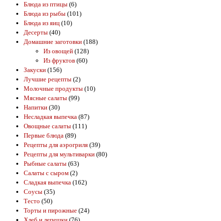
Блюда из птицы
(6)
Блюда из рыбы
(101)
Блюда из яиц
(10)
Десерты
(40)
Домашние заготовки
(188)
Из овощей
(128)
Из фруктов
(60)
Закуски
(156)
Лучшие рецепты
(2)
Молочные продукты
(10)
Мясные салаты
(99)
Напитки
(30)
Несладкая выпечка
(87)
Овощные салаты
(111)
Первые блюда
(89)
Рецепты для аэрогриля
(39)
Рецепты для мультиварки
(80)
Рыбные салаты
(63)
Салаты с сыром
(2)
Сладкая выпечка
(162)
Соусы
(35)
Тесто
(50)
Торты и пирожные
(24)
Хлеб и лепешки
(76)