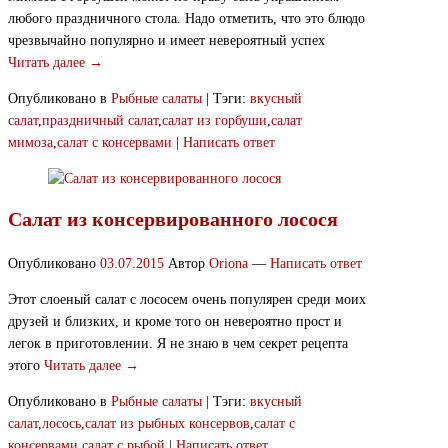
любого праздничного стола. Надо отметить, что это блюдо
чрезвычайно популярно и имеет невероятный успех
Читать далее →
Опубликовано в
Рыбные салаты
|
Тэги:
вкусный
салат
,
праздничный салат
,
салат из горбуши
,
салат
мимоза
,
салат с консервами
|
Написать ответ
Салат из консервированного лосося
Опубликовано
03.07.2015
Автор
Oriona
—
Написать ответ
Этот слоеный салат с лососем очень популярен среди моих
друзей и близких, и кроме того он невероятно прост и
легок в приготовлении. Я не знаю в чем секрет рецепта
этого
Читать далее →
Опубликовано в
Рыбные салаты
|
Тэги:
вкусный
салат
,
лосось
,
салат из рыбных консервов
,
салат с
консервами
,
салат с рыбой
|
Написать ответ