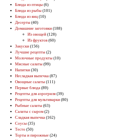
Блюда из птицы
(6)
Блюда из рыбы
(101)
Блюда из яиц
(10)
Десерты
(40)
Домашние заготовки
(188)
Из овощей
(128)
Из фруктов
(60)
Закуски
(156)
Лучшие рецепты
(2)
Молочные продукты
(10)
Мясные салаты
(99)
Напитки
(30)
Несладкая выпечка
(87)
Овощные салаты
(111)
Первые блюда
(89)
Рецепты для аэрогриля
(39)
Рецепты для мультиварки
(80)
Рыбные салаты
(63)
Салаты с сыром
(2)
Сладкая выпечка
(162)
Соусы
(35)
Тесто
(50)
Торты и пирожные
(24)