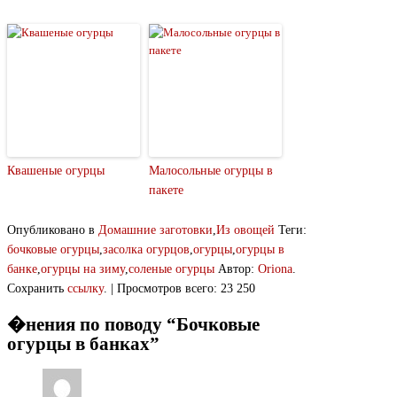
Квашеные огурцы
Малосольные огурцы в
пакете
Опубликовано в
Домашние заготовки
,
Из овощей
Теги:
бочковые огурцы
,
засолка огурцов
,
огурцы
,
огурцы в
банке
,
огурцы на зиму
,
соленые огурцы
Автор:
Oriona
.
Сохранить
ссылку
. | Просмотров всего: 23 250
�нения по поводу “
Бочковые
огурцы в банках
”