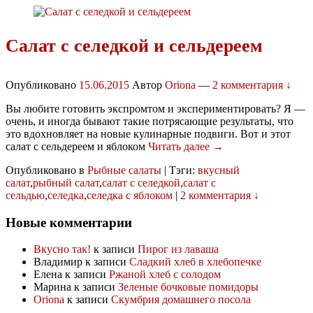
Салат с селедкой и сельдереем
Опубликовано
15.06.2015
Автор
Oriona
—
2 комментария ↓
Вы любите готовить экспромтом и экспериментировать? Я —
очень, и иногда бывают такие потрясающие результаты, что
это вдохновляет на новые кулинарные подвиги. Вот и этот
салат с сельдереем и яблоком
Читать далее →
Опубликовано в
Рыбные салаты
|
Тэги:
вкусный
салат
,
рыбный салат
,
салат с селедкой
,
салат с
сельдью
,
селедка
,
селедка с яблоком
|
2 комментария ↓
Новые комментарии
Вкусно так!
к записи
Пирог из лаваша
Владимир
к записи
Сладкий хлеб в хлебопечке
Елена
к записи
Ржаной хлеб с солодом
Марина
к записи
Зеленые бочковые помидоры
Oriona
к записи
Скумбрия домашнего посола