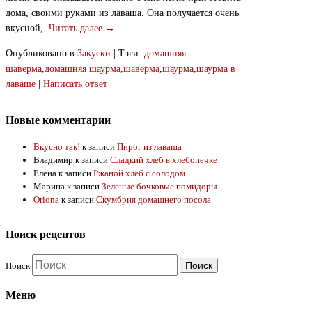
дома, своими руками из лаваша. Она получается очень
вкусной,
Читать далее →
Опубликовано в
Закуски
|
Тэги:
домашняя
шаверма
,
домашняя шаурма
,
шаверма
,
шаурма
,
шаурма в
лаваше
|
Написать ответ
Новые комментарии
Вкусно так!
к записи
Пирог из лаваша
Владимир
к записи
Сладкий хлеб в хлебопечке
Елена
к записи
Ржаной хлеб с солодом
Марина
к записи
Зеленые бочковые помидоры
Oriona
к записи
Скумбрия домашнего посола
Поиск рецептов
Поиск
Меню