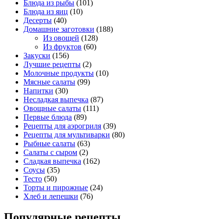
Блюда из рыбы
(101)
Блюда из яиц
(10)
Десерты
(40)
Домашние заготовки
(188)
Из овощей
(128)
Из фруктов
(60)
Закуски
(156)
Лучшие рецепты
(2)
Молочные продукты
(10)
Мясные салаты
(99)
Напитки
(30)
Несладкая выпечка
(87)
Овощные салаты
(111)
Первые блюда
(89)
Рецепты для аэрогриля
(39)
Рецепты для мультиварки
(80)
Рыбные салаты
(63)
Салаты с сыром
(2)
Сладкая выпечка
(162)
Соусы
(35)
Тесто
(50)
Торты и пирожные
(24)
Хлеб и лепешки
(76)
Популярные рецепты