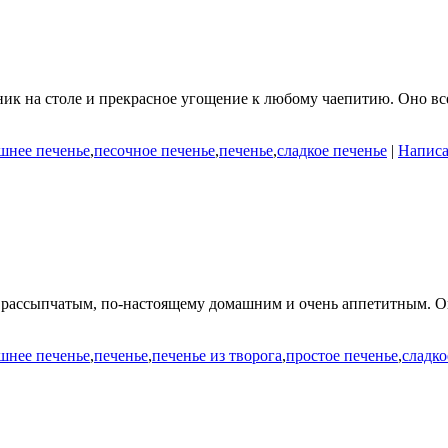
к на столе и прекрасное угощение к любому чаепитию. Оно всег
шнее печенье
,
песочное печенье
,
печенье
,
сладкое печенье
|
Написа
 рассыпчатым, по-настоящему домашним и очень аппетитным. Оно
шнее печенье
,
печенье
,
печенье из творога
,
простое печенье
,
сладко